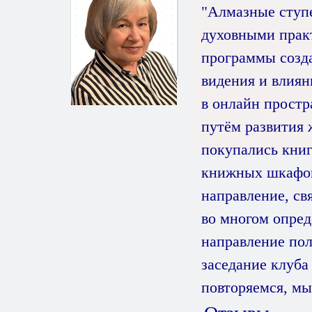
"Алмазные ступе
духовными практ
программы созда
видения и влиян
в онлайн простр
путём развития 
покупались книг
книжных шкафов.
направление, св
во многом опре
направление пол
заседание клуба
повторяемся, мы